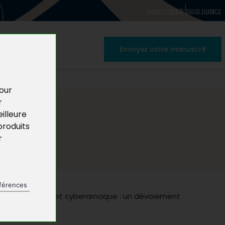
mon compte
mon panier
Envoyez votre manuscrit
pour
r
illeure
produits
r
férences