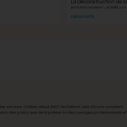
La Déconstruction de la 
par lectures.suzannees - 28 juillet 2026
LIRE LA SUITE
r son livre. Créées début 2007, les Éditions Jets d’Encre comptent
omans, des polars que de la poésie ou des ouvrages professionnels et