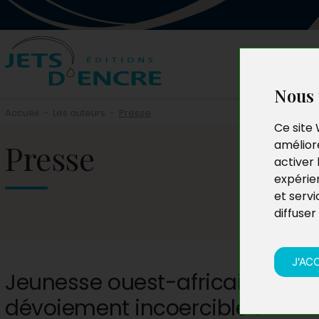
Nous 
Accueil
-
Les auteurs
-
Presse
Ce site 
Presse
améliore
activer 
expérie
et servi
diffuser
J'AC
Jeunesse ouest-africaine et c
dévoiement incoercible ?