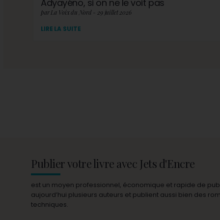
Adyayéno, si on ne le voit pas
par La Voix du Nord - 29 juillet 2026
LIRE LA SUITE
Publier votre livre avec Jets d'Encre
est un moyen professionnel, économique et rapide de publie
aujourd’hui plusieurs auteurs et publient aussi bien des r
techniques.