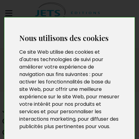
Envoyez votre
Nous utilisons des cookies
manuscrit
Ce site Web utilise des cookies et
Presse
d'autres technologies de suivi pour
améliorer votre expérience de
navigation aux fins suivantes :
pour
activer les fonctionnalités de base du
site Web
,
pour offrir une meilleure
expérience sur le site Web
,
pour mesurer
votre intérêt pour nos produits et
Jeunesse ouest-africaine et
services et pour personnaliser les
cyberarnaque : un
interactions marketing
,
pour diffuser des
publicités plus pertinentes pour vous
.
dévoiement incoercible ?