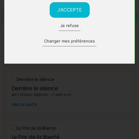
J'ACCEPTE
Je refuse
Changer mes préférences
A lire également
Derrière le silence
par Cévennes Magazine - 15 août 2026
LIRE LA SUITE
Le Prix de la liberté