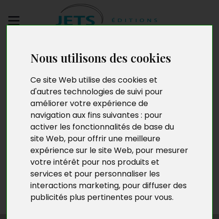
Envoyez votre
Nous utilisons des cookies
manuscrit
Ce site Web utilise des cookies et
d'autres technologies de suivi pour
Jocelyne Sandra Lopez
améliorer votre expérience de
navigation aux fins suivantes :
pour
activer les fonctionnalités de base du
site Web
,
pour offrir une meilleure
Jocelyne Sandra Lopez est une jeune femme de
expérience sur le site Web
,
pour mesurer
33 ans, amoureuse des arts. Sa passion de l’onirisme et
votre intérêt pour nos produits et
du romanesque a transcendé sa plume. Cette auteure
services et pour personnaliser les
d’origine camerounaise, férue de sciences, use à bon
escient de son statut d’enseignante chercheuse pour
interactions marketing
,
pour diffuser des
faire voyager les lecteurs dans son univers.
publicités plus pertinentes pour vous
.