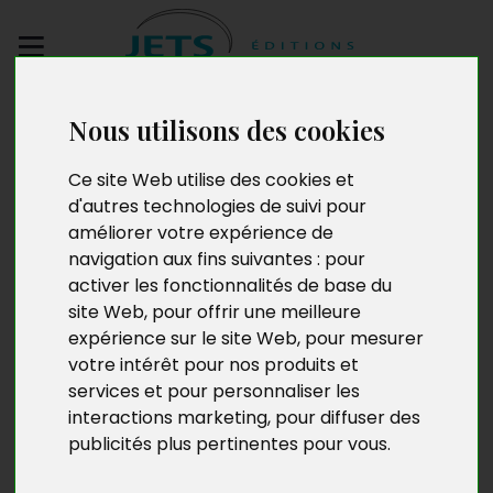
Envoyez votre
Nous utilisons des cookies
manuscrit
Ce site Web utilise des cookies et
d'autres technologies de suivi pour
Joëlle Guittard
améliorer votre expérience de
navigation aux fins suivantes :
pour
activer les fonctionnalités de base du
site Web
,
pour offrir une meilleure
Née en Suisse à La Chaux-de-Fonds, Joëlle Guittard
expérience sur le site Web
,
pour mesurer
réside à Lausanne et travaille dans un centre
votre intérêt pour nos produits et
hospitalier. Passionnée par les énergies et les mondes
services et pour personnaliser les
invisibles, elle pratique en parallèle la tarologie depuis
plus de vingt-cinq ans à la recherche d’indices qui
interactions marketing
,
pour diffuser des
permettront à chacun d’avancer le cœur plus léger sur
publicités plus pertinentes pour vous
.
le chemin de la vie.