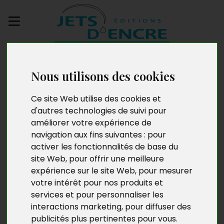
Envoyez votre
manuscrit
Nous utilisons des cookies
Johnny Montégu
Ce site Web utilise des cookies et
d'autres technologies de suivi pour
améliorer votre expérience de
navigation aux fins suivantes :
pour
Johnny Montégu est né le 17 juillet 2003 à Saint-Pierre,
activer les fonctionnalités de base du
sur l’île de La Réunion. Il habite aujourd’hui à Sainte-
site Web
,
pour offrir une meilleure
Clotilde. Étudiant en langues, littératures et civilisations
expérience sur le site Web
,
pour mesurer
étrangères – anglais et grand amateur de slam, il a
votre intérêt pour nos produits et
reçu le premier prix d’un concours d’écriture sur le
services et pour personnaliser les
thème de la Saint-Valentin.
Avant que la nuit tombe
interactions marketing
,
pour diffuser des
est son premier recueil.
publicités plus pertinentes pour vous
.