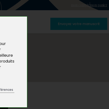
mon compte
mon panier
Envoyez votre manuscrit
pour
r
illeure
produits
r
férences