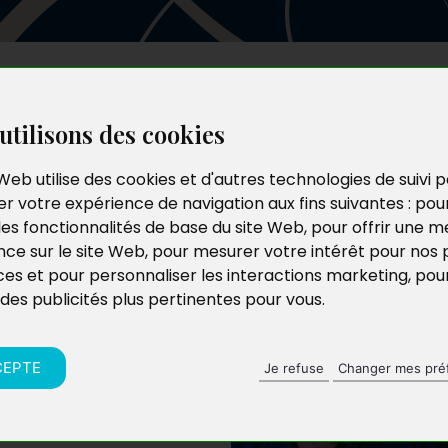
Les auteurs
Le catalogue
Le blog
utilisons des cookies
Web utilise des cookies et d'autres technologies de suivi 
r votre expérience de navigation aux fins suivantes :
pou
les fonctionnalités de base du site Web
,
pour offrir une me
nce sur le site Web
,
pour mesurer votre intérêt pour nos 
ces et pour personnaliser les interactions marketing
,
pou
 des publicités plus pertinentes pour vous
.
ise, est également
e sa créativité à
e, la sculpture et la
CEPTE
Je refuse
Changer mes pré