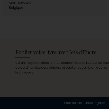
5100 Jambes
Belgique
Publier votre livre avec Jets d'Encre
est un moyen professionnel, économique et rapide de publie
aujourd’hui plusieurs auteurs et publient aussi bien des r
techniques.
Plan du site
-
Infos légales
-