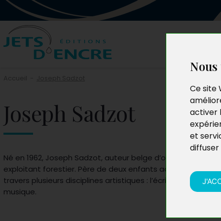
Nous 
Accueil
-
Joseph Sadzot
Ce site 
améliore
Joseph Sadzot
activer 
expérie
et servi
diffuser
Né en 1962, Joseph Sadzot, auteur belge d’origine ardenna
exploitant forestier. Père de deux enfants adultes, il exprim
travers plusieurs disciplines artistiques : l’écriture, la peintur
J'AC
musique.