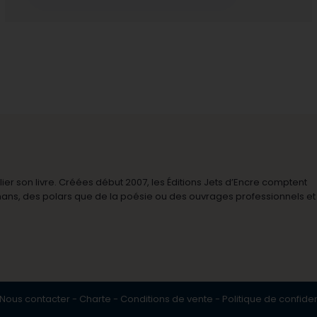
r son livre. Créées début 2007, les Éditions Jets d’Encre comptent
omans, des polars que de la poésie ou des ouvrages professionnels et
Nous contacter
-
Charte
-
Conditions de vente
-
Politique de confiden