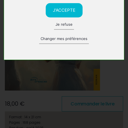
J'ACCEPTE
Je refuse
Changer mes préférences
18,00 €
Commander le livre
Format : 14 x 21 cm
Pages : 168 pages
Parution : août 2025