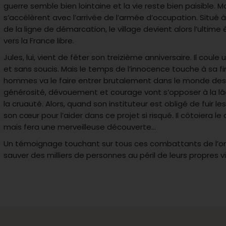
guerre semble bien lointaine et la vie reste bien paisible.
s’accélèrent avec l’arrivée de l’armée d’occupation. Situé 
de la ligne de démarcation, le village devient alors l’ultime
vers la France libre.
Jules, lui, vient de fêter son treizième anniversaire. Il cou
et sans soucis. Mais le temps de l’innocence touche à sa fin
hommes va le faire entrer brutalement dans le monde des
générosité, dévouement et courage vont s’opposer à la lâch
la cruauté. Alors, quand son instituteur est obligé de fuir les
son cœur pour l’aider dans ce projet si risqué. Il côtoiera le
mais fera une merveilleuse découverte…
Un témoignage touchant sur tous ces combattants de l’om
sauver des milliers de personnes au péril de leurs propres vi