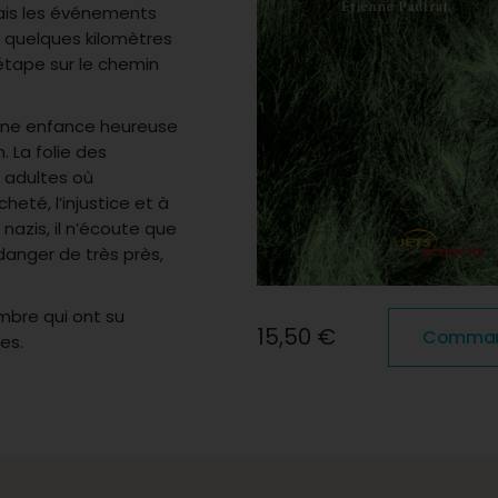
 Mais les événements
à quelques kilomètres
 étape sur le chemin
le une enfance heureuse
. La folie des
 adultes où
eté, l’injustice et à
 nazis, il n’écoute que
 danger de très près,
bre qui ont su
15,50 €
Commande
es.