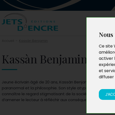
Nous 
Accueil
-
Kassàn Benjamin
Ce site 
améliore
Kassàn Benjamin
activer 
expérie
et servi
diffuser
Jeune écrivain âgé de 20 ans, Kassàn Benjamin éprouve un r
paranormal et la philosophie. Son style atypique ne lui a fa
connaître le regard stigmatisant de la société ; ses œuvre
J'AC
d’amener le lecteur à réfléchir aux conséquences de ses a