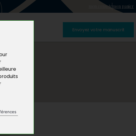
mon compte
mon panier
Envoyez votre manuscrit
pour
r
illeure
produits
r
férences