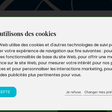
Les auteurs
Le catalogue
Le blog
utilisons des cookies
Web utilise des cookies et d'autres technologies de suivi 
r votre expérience de navigation aux fins suivantes :
pou
les fonctionnalités de base du site Web
,
pour offrir une me
nce sur le site Web
,
pour mesurer votre intérêt pour nos 
ces et pour personnaliser les interactions marketing
,
pou
 des publicités plus pertinentes pour vous
.
éel intérêt pour le
it que trop bien
s ont donc pour but
CEPTE
Je refuse
Changer mes pré
ctes.