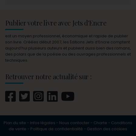
Publier votre livre avec Jets d'Encre
est un moyen professionnel, économique et rapide de publier
son livre. Créées début 2007, les Éditions Jets d’Encre comptent
aujourd’hui plusieurs auteurs et publient aussi bien des romans,
des polars que de la poésie ou des ouvrages professionnels et
techniques.
Retrouver notre actualité sur :
Plan du site
-
Infos légales
-
Nous contacter
-
Charte
-
Conditions
de vente
-
Politique de confidentialité
-
Gestion des cookies