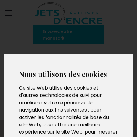
Envoyez votre
manuscrit
Kassy Renard
Nous utilisons des cookies
Née sous les tropiques, Kassy Renard est passionnée
Ce site Web utilise des cookies et
d’écriture depuis toujours. Dans cette course en avant
d'autres technologies de suivi pour
qui l’anime, poser des mots est son moyen pour
améliorer votre expérience de
panser ses maux.
navigation aux fins suivantes :
pour
activer les fonctionnalités de base du
site Web
,
pour offrir une meilleure
expérience sur le site Web
,
pour mesurer