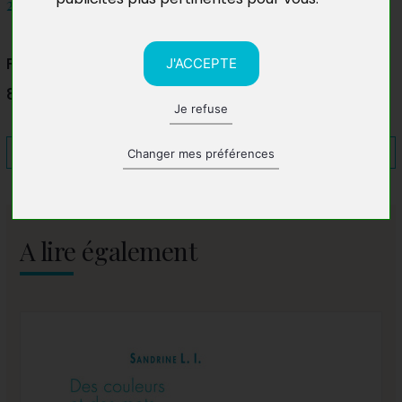
2018
Festival "C'est pas du luxe"
J'ACCEPTE
84000 Avignon
Je refuse
Changer mes préférences
A lire également