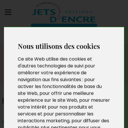
Envoyez votre
manuscrit
Nous utilisons des cookies
Salon
Ce site Web utilise des cookies et
d'autres technologies de suivi pour
améliorer votre expérience de
navigation aux fins suivantes :
pour
activer les fonctionnalités de base du
site Web
,
pour offrir une meilleure
Khider Ben Si Said
expérience sur le site Web
,
pour mesurer
votre intérêt pour nos produits et
services et pour personnaliser les
interactions marketing
,
pour diffuser des
vendredi 21, samedi 22, dimanche 23 septembre
publicités plus pertinentes pour vous
.