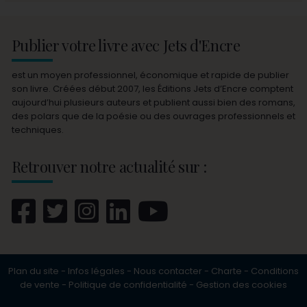
Publier votre livre avec Jets d'Encre
est un moyen professionnel, économique et rapide de publier
son livre. Créées début 2007, les Éditions Jets d’Encre comptent
aujourd’hui plusieurs auteurs et publient aussi bien des romans,
des polars que de la poésie ou des ouvrages professionnels et
techniques.
Retrouver notre actualité sur :
Plan du site
-
Infos légales
-
Nous contacter
-
Charte
-
Conditions
de vente
-
Politique de confidentialité
-
Gestion des cookies