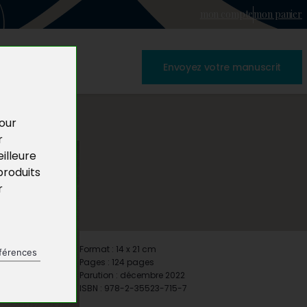
mon compte
mon panier
Envoyez votre manuscrit
pour
r
illeure
produits
r
Format : 14 x 21 cm
férences
Pages : 124 pages
Parution : décembre 2022
ISBN : 978-2-35523-715-7