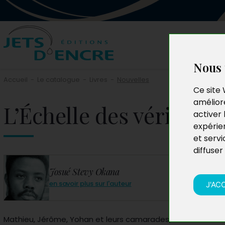
Nous 
Accueil
-
Le catalogue
-
Livres
-
Nouvelles
Ce site 
améliore
L’Échelle des vérités
activer 
expérie
et servi
diffuser
Josué Stevy Okana
en savoir plus sur l'auteur
J'AC
Mathieu, Jérôme, Yohan et leurs camarades, élèves à l’éta