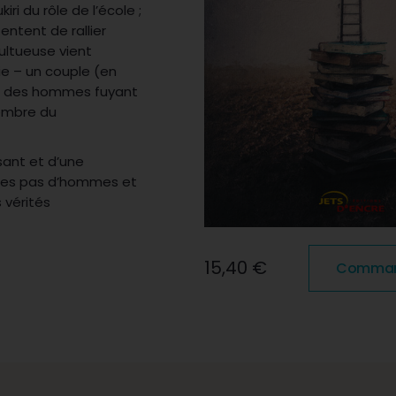
ri du rôle de l’école ;
entent de rallier
multueuse vient
ie – un couple (en
 ; des hommes fuyant
membre du
sant et d’une
 les pas d’hommes et
 vérités
15,40 €
Commande