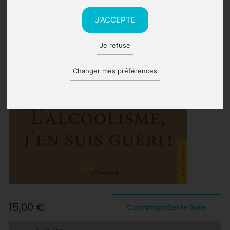
J'ACCEPTE
Je refuse
Changer mes préférences
15,00 €
Commander le livre