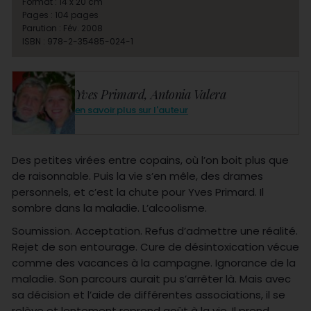
Format : 14 x 20 cm
Pages : 104 pages
Parution : Fév. 2008
ISBN : 978-2-35485-024-1
Yves Primard, Antonia Valera
en savoir plus sur l'auteur
Des petites virées entre copains, où l’on boit plus que
de raisonnable. Puis la vie s’en mêle, des drames
personnels, et c’est la chute pour Yves Primard. Il
sombre dans
la maladie. L
’alcoolisme.
Soumission. Acceptation. Refus d’admettre une réalité.
Rejet de son entourage. Cure de désintoxication vécue
comme des vacances à
la campagne. Ignorance
de
la
maladie. Son
parcours aurait pu s’arrêter là. Mais avec
sa décision et l’aide de différentes associations, il se
relève et lentement reprend goût à
la vie. Il
prend