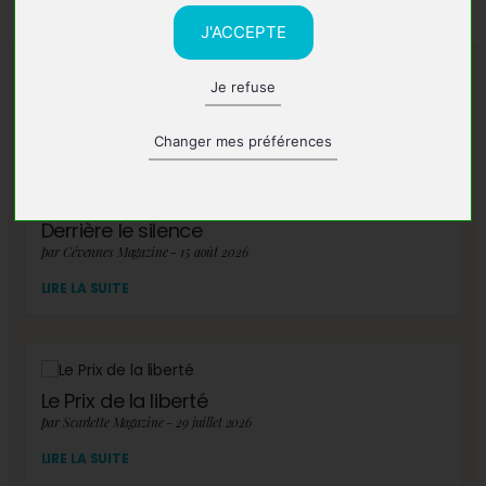
J'ACCEPTE
Je refuse
A lire également
Changer mes préférences
Derrière le silence
par Cévennes Magazine - 15 août 2026
LIRE LA SUITE
Le Prix de la liberté
par Scarlette Magazine - 29 juillet 2026
LIRE LA SUITE