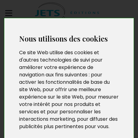
Envoyez votre
Nous utilisons des cookies
manuscrit
Ce site Web utilise des cookies et
L’Alliance du Zodiac.
d'autres technologies de suivi pour
améliorer votre expérience de
Tome 1 : La flûte
navigation aux fins suivantes :
pour
activer les fonctionnalités de base du
enchantée
site Web
,
pour offrir une meilleure
expérience sur le site Web
,
pour mesurer
votre intérêt pour nos produits et
services et pour personnaliser les
interactions marketing
,
pour diffuser des
publicités plus pertinentes pour vous
.