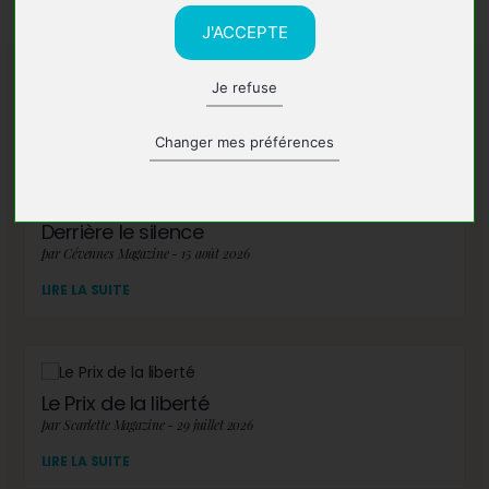
J'ACCEPTE
Je refuse
A lire également
Changer mes préférences
Derrière le silence
par Cévennes Magazine - 15 août 2026
LIRE LA SUITE
Le Prix de la liberté
par Scarlette Magazine - 29 juillet 2026
LIRE LA SUITE