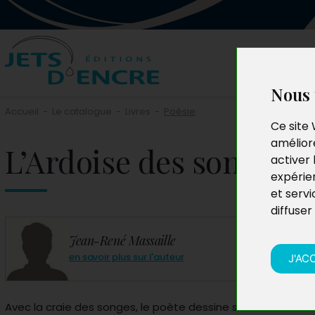
Nous 
Accueil
-
Le catalogue
-
Livres
-
Poésie
Ce site 
améliore
L’Ardoise des songes
activer 
expérie
et servi
diffuser
Jean-René Massaille
en savoir plus sur l'auteur
J'AC
Avec la craie des songes, le poète dessine sur son ardoise 