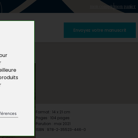
mon compte
mon panier
Envoyez votre manuscrit
pour
r
illeure
produits
r
Format : 14 x 21 cm
férences
Pages : 104 pages
Parution : mai 2021
ISBN : 978-2-35523-446-0