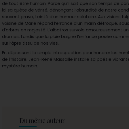
de tout être humain. Parce qu’il sait que son temps de parol
ici sa quête de vérité, dénonçant l’absurdité de notre condi
souvent grave, teinté d’un humour salutaire. Aux visions fu
voisine de Marie répond l’errance d’un marin défroqué, sou
d’arbres en majesté. L’albatros survole amoureusement un 
drames, tandis que la pluie baigne l’enfance posée comm
sur l’âpre tissu de nos vies…
En dépassant la simple introspection pour honorer les humb
de l’histoire, Jean-René Massaille installe sa poésie vibran
mystère humain.
Du même auteur