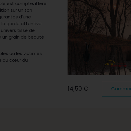
e est compté, il livre
tion sur un ton
lgurantes d’une
s la garde attentive
univers tissé de
e un grain de beauté
les ou les victimes
te au cœur du
14,50 €
Commande