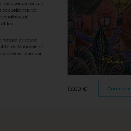
à l’innocence de son
t accueillante, va
vidualiste, où
 et les
a nature et toute
entité de Mahorais et
ltruisme et d’amour
13,00 €
Commander