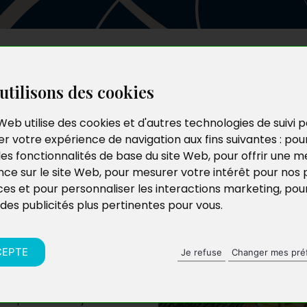
Les auteurs
Le catalogue
Le blog
utilisons des cookies
Web utilise des cookies et d'autres technologies de suivi 
r votre expérience de navigation aux fins suivantes :
pou
les fonctionnalités de base du site Web
,
pour offrir une me
nce sur le site Web
,
pour mesurer votre intérêt pour nos 
ces et pour personnaliser les interactions marketing
,
pou
 des publicités plus pertinentes pour vous
.
CEPTE
Je refuse
Changer mes pré
n expérience de jeune