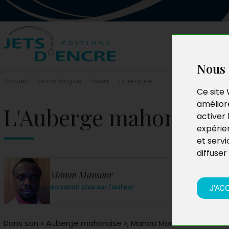
Nous 
Accueil
-
Le catalogue
-
Livres
-
Littérature
Ce site 
améliore
L'Auberge mahoraise
activer 
expérie
et servi
diffuser
Manou Mansour
en savoir plus sur l'auteur
J'AC
Dans son « Auberge mahoraise », Manou Mansour décrit so