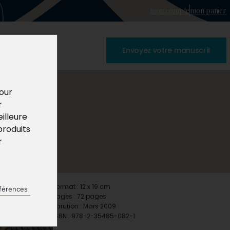
mon compte
mon panier
Envoyez votre manuscrit
pour
r
illeure
produits
r
Format : 12 x 19 cm
férences
Pages : 72 pages
Parution : Mars 2009
ISBN : 978-2-35485-082-1