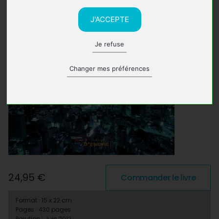
J'ACCEPTE
Je refuse
Changer mes préférences
24,95 €
Commander le livre
Format : 15 x 22 cm
Pages : 430 pages
Parution : Juin 2012