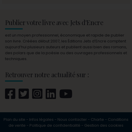
Publier votre livre avec Jets d'Encre
est un moyen professionnel, économique et rapide de publier
son livre. Créées début 2007, les Éditions Jets d’Encre comptent
aujourd’hui plusieurs auteurs et publient aussi bien des romans,
des polars que de la poésie ou des ouvrages professionnels et
techniques.
Retrouver notre actualité sur :
Plan du site
-
Infos légales
-
Nous contacter
-
Charte
-
Conditions
de vente
-
Politique de confidentialité
-
Gestion des cookies