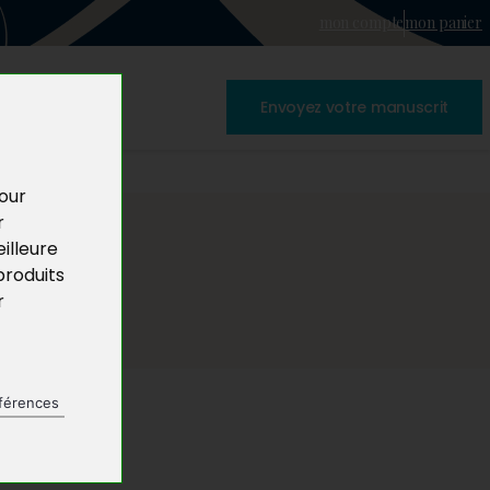
mon compte
mon panier
Envoyez votre manuscrit
pour
r
illeure
produits
r
férences