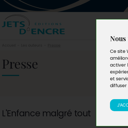
Nous 
Accueil
-
Les auteurs
-
Presse
Ce site 
Presse
améliore
activer 
expérie
et servi
diffuser
J'AC
L'Enfance malgré tout