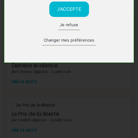
J'ACCEPTE
Je refuse
A lire également
Changer mes préférences
Derrière le silence
par Cévennes Magazine - 15 août 2026
LIRE LA SUITE
Le Prix de la liberté
par Scarlette Magazine - 29 juillet 2026
LIRE LA SUITE