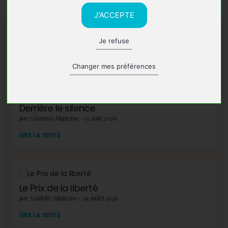
J'ACCEPTE
Je refuse
A lire également
Changer mes préférences
Derrière le silence
par Cévennes Magazine - 15 août 2026
LIRE LA SUITE
Le Prix de la liberté
par Scarlette Magazine - 29 juillet 2026
LIRE LA SUITE