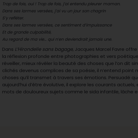
Trop de fois, oui ! Trop de fois, j’ai entendu pleurer maman.
Dans ses larmes versées, j’ai vu un jour son chagrin
S’y refléter.
Dans ses larmes versées, ce sentiment d’impuissance
Et de grande culpabilité,
Au regard de ma vie… qui n’en deviendrait jamais une.
Dans
L’Hirondelle sans bagage
, Jacques Marcel Favre off
la réflexion profonde entre photographies et vers poétiqu
réveiller, mieux révéler la beauté des choses que l’on dit si
clichés devenus complices de sa poésie, il n’entend point 
choses qu’il transmet à travers ses émotions. Persuadé que
aujourd’hui d’être évolutive, il explore les courants actuel
mots de douloureux sujets comme le sida infantile, lâche 