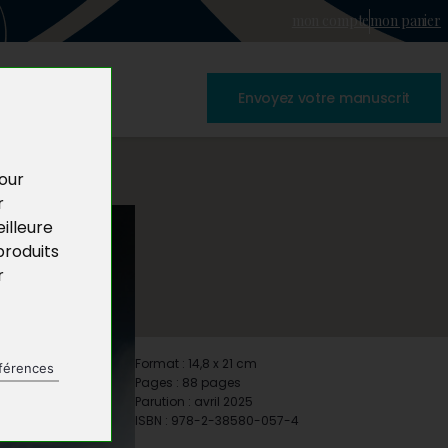
mon compte
mon panier
Envoyez votre manuscrit
pour
r
illeure
produits
r
Format : 14,8 x 21 cm
férences
Pages : 88 pages
Parution : avril 2025
ISBN : 978-2-38580-057-4