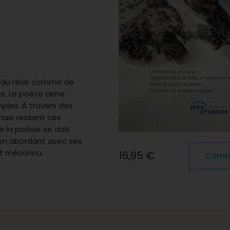
re du rêve comme de
es. Le poète aime
mples. À travers des
mais ressent ces
 la poésie se doit
s, en abordant avec ses
et méconnu.
16,95 €
Comma