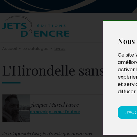
Nous 
Accueil
-
Le catalogue
-
Livres
Ce site 
améliore
L’Hirondelle sans bag
activer 
expérie
et servi
diffuser
Jacques Marcel Favre
en savoir plus sur l'auteur
J'AC
Je m’appelais Élise, je n’avais que douze ans.