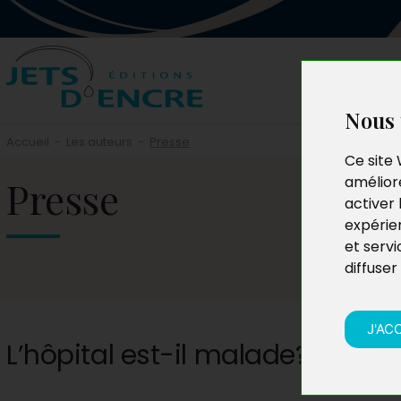
Nous 
Accueil
-
Les auteurs
-
Presse
Ce site 
Presse
améliore
activer 
expérie
et servi
diffuser
J'AC
L’hôpital est-il malade?