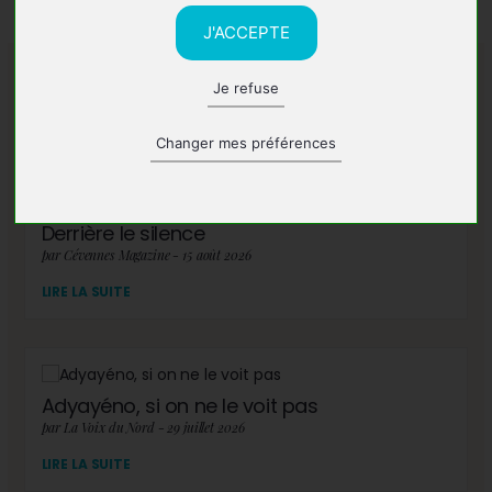
J'ACCEPTE
Je refuse
A lire également
Changer mes préférences
Derrière le silence
par Cévennes Magazine - 15 août 2026
LIRE LA SUITE
Adyayéno, si on ne le voit pas
par La Voix du Nord - 29 juillet 2026
LIRE LA SUITE