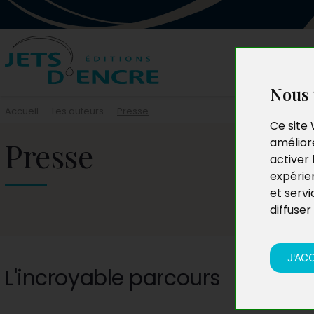
Nous 
Accueil
-
Les auteurs
-
Presse
Ce site 
Presse
améliore
activer 
expérie
et servi
diffuser
J'AC
L'incroyable parcours