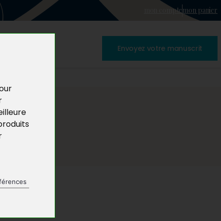
mon compte
mon panier
Envoyez votre manuscrit
pour
r
illeure
produits
r
férences