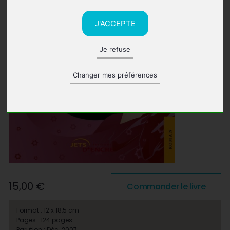
J'ACCEPTE
Je refuse
Changer mes préférences
15,00 €
Commander le livre
Format : 12 x 18,5 cm
Pages : 124 pages
Parution : Déc. 2007