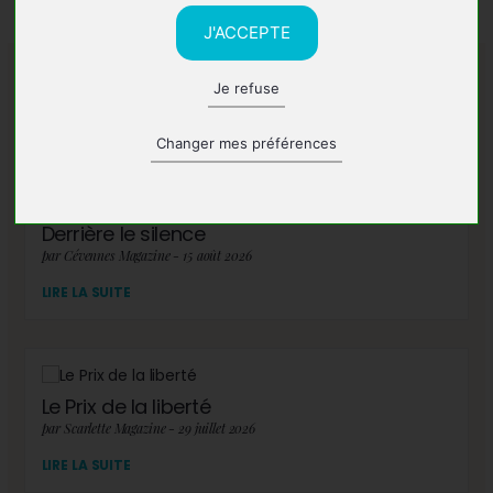
J'ACCEPTE
Je refuse
A lire également
Changer mes préférences
Derrière le silence
par Cévennes Magazine - 15 août 2026
LIRE LA SUITE
Le Prix de la liberté
par Scarlette Magazine - 29 juillet 2026
LIRE LA SUITE