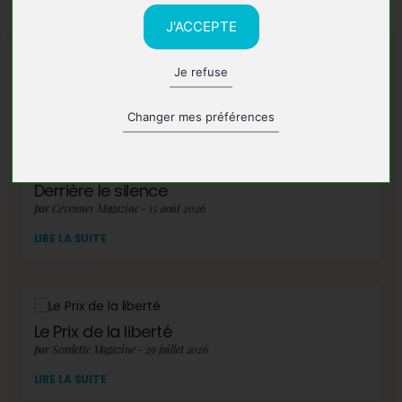
J'ACCEPTE
Je refuse
A lire également
Changer mes préférences
Derrière le silence
par Cévennes Magazine - 15 août 2026
LIRE LA SUITE
Le Prix de la liberté
par Scarlette Magazine - 29 juillet 2026
LIRE LA SUITE