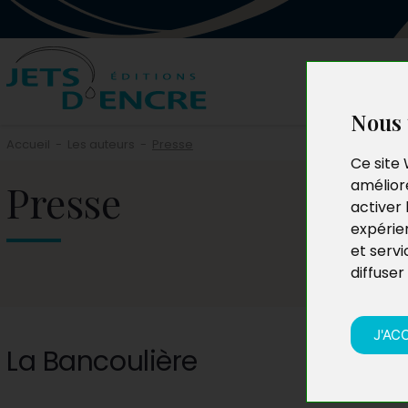
Nous 
Accueil
-
Les auteurs
-
Presse
Ce site 
Presse
améliore
activer 
expérie
et servi
diffuser
J'AC
La Bancoulière