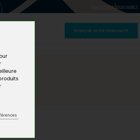
mon compte
mon panier
Envoyez votre manuscrit
pour
r
illeure
produits
r
férences