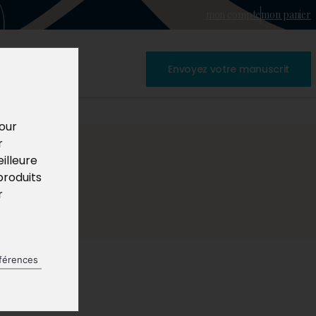
mon compte
mon panier
Envoyez votre manuscrit
pour
r
illeure
produits
r
férences