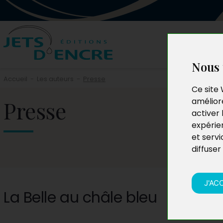
Nous 
Accueil
-
Les auteurs
-
Presse
Ce site 
Presse
améliore
activer 
expérie
et servi
diffuser
J'AC
La Belle au châle bleu