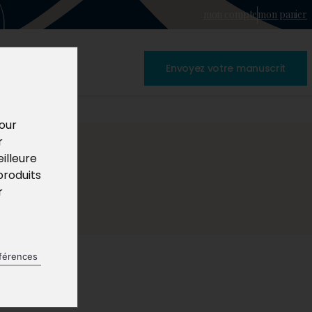
mon compte
mon panier
Envoyez votre manuscrit
pour
r
illeure
produits
r
férences