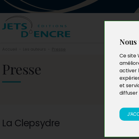
Nous 
Accueil
-
Les auteurs
-
Presse
Ce site 
Presse
améliore
activer 
expérie
et servi
diffuser
J'AC
La Clepsydre