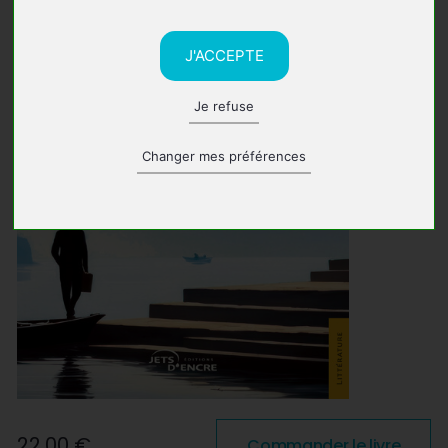
J'ACCEPTE
Je refuse
Changer mes préférences
22,00 €
Commander le livre