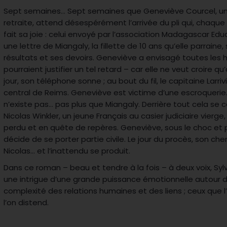
Sept semaines… Sept semaines que Geneviève Courcel, une 
retraite, attend désespérément l’arrivée du pli qui, chaque
fait sa joie : celui envoyé par l’association Madagascar Ed
une lettre de Miangaly, la fillette de 10 ans qu’elle parraine,
résultats et ses devoirs. Geneviève a envisagé toutes les
pourraient justifier un tel retard – car elle ne veut croire qu
jour, son téléphone sonne ; au bout du fil, le capitaine Larr
central de Reims. Geneviève est victime d’une escroquerie.
n’existe pas… pas plus que Miangaly. Derrière tout cela se 
Nicolas Winkler, un jeune Français au casier judiciaire vier
perdu et en quête de repères. Geneviève, sous le choc et
décide de se porter partie civile. Le jour du procès, son che
Nicolas… et l’inattendu se produit.
Dans ce roman – beau et tendre à la fois – à deux voix, Sy
une intrigue d’une grande puissance émotionnelle autour 
complexité des relations humaines et des liens ; ceux que l
l’on distend.