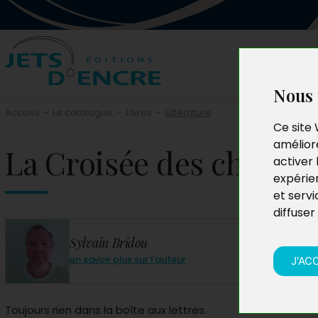
Nous 
Accueil
-
Le catalogue
-
Livres
-
Littérature
Ce site 
améliore
La Croisée des chemin
activer 
expérie
et servi
diffuser
Sylvain Bridou
en savoir plus sur l'auteur
J'AC
Toujours rien dans la boîte aux lettres.