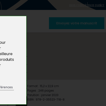
mon compte
mon panier
Envoyez votre manuscrit
pour
r
illeure
produits
r
Format : 15,2 x 22,9 cm
férences
Pages : 246 pages
Parution : janvier 2023
ISBN : 978-2-35523-718-8