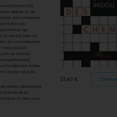
institutrice à la
 mois depuis un an,
ucation Aid contenant
 ses fiches de
 hypothèses qui
’à un retard. Mais un
ivière du commissariat
 L’association
cache un certain
ge, complètement
 profondément trahie,
min croise celui de
21,40 €
Commande
lvain Bridou développe
du thème de la
’on tisse et ceux que