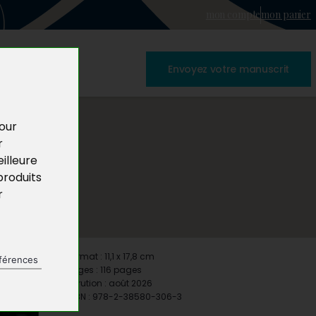
mon compte
mon panier
Envoyez votre manuscrit
pour
r
illeure
produits
r
Format : 11,1 x 17,8 cm
férences
Pages : 116 pages
Parution : août 2026
ISBN : 978-2-38580-306-3