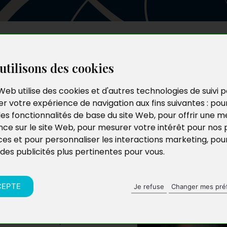
Les auteurs
Le catalogue
Le blog
utilisons des cookies
Web utilise des cookies et d'autres technologies de suivi 
r votre expérience de navigation aux fins suivantes :
pou
pitale
les fonctionnalités de base du site Web
,
pour offrir une me
nce sur le site Web
,
pour mesurer votre intérêt pour nos 
ces et pour personnaliser les interactions marketing
,
pou
 des publicités plus pertinentes pour vous
.
CEPTE
Je refuse
Changer mes pré
itoire invisible, fait