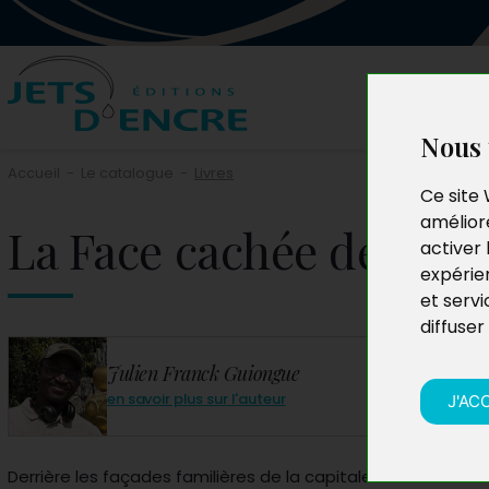
Nous 
Accueil
-
Le catalogue
-
Livres
Ce site 
améliore
La Face cachée de la ca
activer 
expérie
et servi
diffuser
Julien Franck Guiongue
en savoir plus sur l'auteur
J'AC
Derrière les façades familières de la capitale se cache un terr