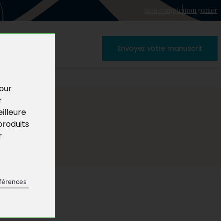
mon compte
mon panier
Envoyez votre manuscrit
pour
r
illeure
produits
r
férences