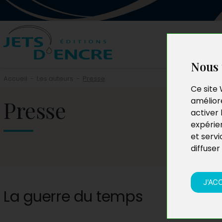
Nous 
Accueil
-
Les auteurs
-
Presse
Ce site 
Presse
améliore
activer 
expérie
et servi
diffuser
J'AC
La guerre du temps