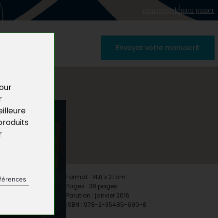
mon compte
mon panier
Envoyez votre manuscrit
pour
r
illeure
produits
r
Format : 14,8 x 21 cm
férences
Pages : 38 pages
Parution : janvier 2016
ISBN : 978-2-35485-690-8