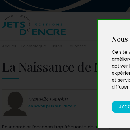
Nous 
Accueil
-
Le catalogue
-
Livres
-
Jeunesse
Ce site 
améliore
La Naissance de Noël
activer 
expérie
et servi
diffuser
Manuella Lemoine
en savoir plus sur l'auteur
J'AC
Pour combler l’absence trop fréquente de son papa à ses a