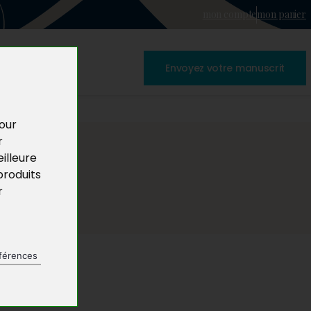
mon compte
mon panier
Envoyez votre manuscrit
pour
r
illeure
produits
r
férences