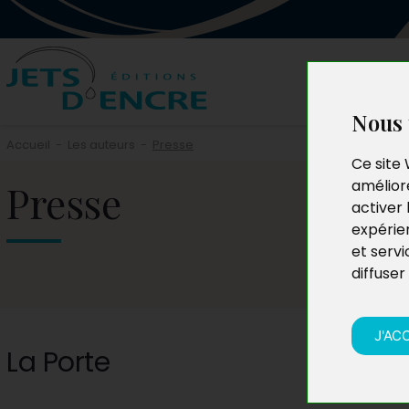
Nous 
Accueil
-
Les auteurs
-
Presse
Ce site 
Presse
améliore
activer 
expérie
et servi
diffuser
J'AC
La Porte