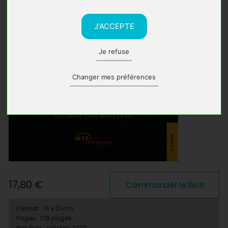
J'ACCEPTE
Je refuse
Changer mes préférences
17,80 €
Commander le livre
Format : 14 x 21 cm
Pages : 178 pages
Parution : octobre 2022