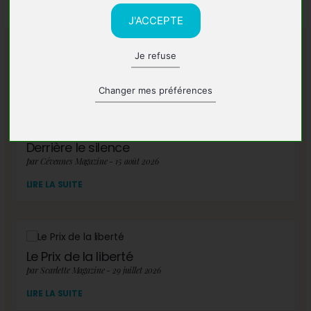
J'ACCEPTE
Je refuse
A lire également
Changer mes préférences
Derrière le silence
par Cévennes Magazine - 15 août 2026
LIRE LA SUITE
Le Prix de la liberté
par Scarlette Magazine - 29 juillet 2026
LIRE LA SUITE