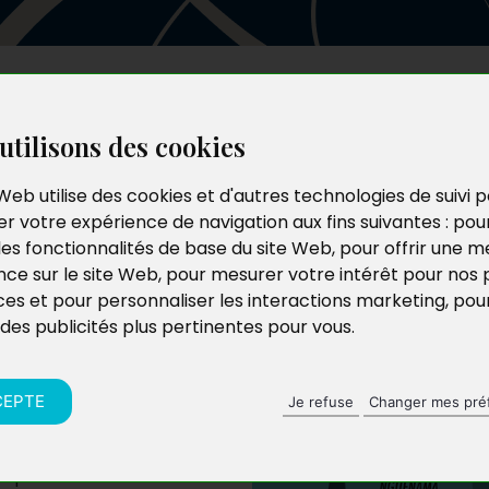
Les auteurs
Le catalogue
Le blog
utilisons des cookies
Web utilise des cookies et d'autres technologies de suivi 
r votre expérience de navigation aux fins suivantes :
pou
nce
les fonctionnalités de base du site Web
,
pour offrir une me
nce sur le site Web
,
pour mesurer votre intérêt pour nos 
ces et pour personnaliser les interactions marketing
,
pou
 des publicités plus pertinentes pour vous
.
CEPTE
Je refuse
Changer mes pré
le perd sa mère et