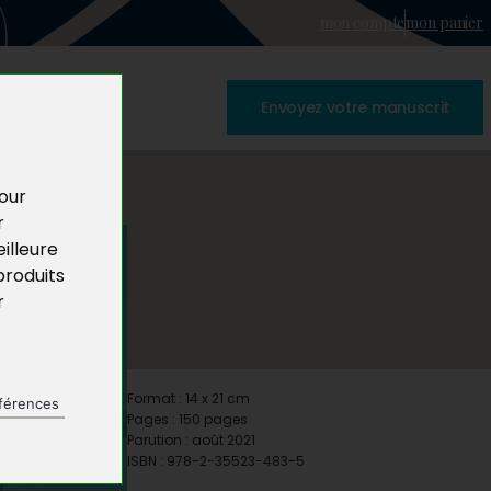
mon compte
mon panier
Envoyez votre manuscrit
pour
r
illeure
produits
r
Format : 14 x 21 cm
férences
Pages : 150 pages
Parution : août 2021
ISBN : 978-2-35523-483-5