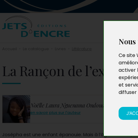
Nous 
Accueil
-
Le catalogue
-
Livres
-
Littérature
Ce site 
améliore
La Rançon de l’excelle
activer 
expérie
et servi
diffuser
Noëlle Laura Nguenama Ondoua
en savoir plus sur l'auteur
J'AC
Josépha est une enfant épanouie. Mais à l’âge de 7 ans, el