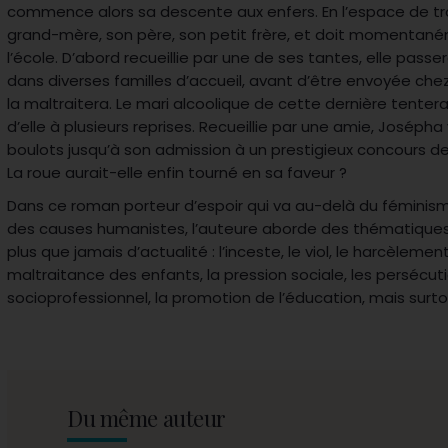
commence alors sa descente aux enfers. En l’espace de tro
grand-mère, son père, son petit frère, et doit momentan
l’école. D’abord recueillie par une de ses tantes, elle passe
dans diverses familles d’accueil, avant d’être envoyée che
la maltraitera. Le mari alcoolique de cette dernière tent
d’elle à plusieurs reprises. Recueillie par une amie, Josépha 
boulots jusqu’à son admission à un prestigieux concours de
La roue aurait-elle enfin tourné en sa faveur ?
Dans ce roman porteur d’espoir qui va au-delà du fémini
des causes humanistes, l’auteure aborde des thématiques 
plus que jamais d’actualité : l’inceste, le viol, le harcèlement
maltraitance des enfants, la pression sociale, les persécut
socioprofessionnel, la promotion de l’éducation, mais surtout
Du même auteur