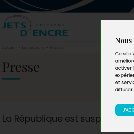
Nous 
Accueil
-
Les auteurs
-
Presse
Ce site 
Presse
améliore
activer 
expérie
et servi
diffuser
J'AC
La République est suspendue