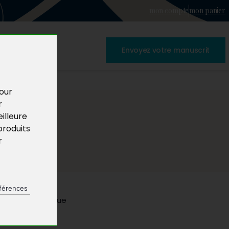
mon compte
mon panier
Envoyez votre manuscrit
pour
r
illeure
produits
r
férences