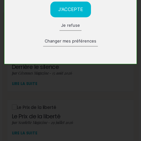
J'ACCEPTE
Je refuse
A lire également
Changer mes préférences
Derrière le silence
par Cévennes Magazine - 15 août 2026
LIRE LA SUITE
Le Prix de la liberté
par Scarlette Magazine - 29 juillet 2026
LIRE LA SUITE