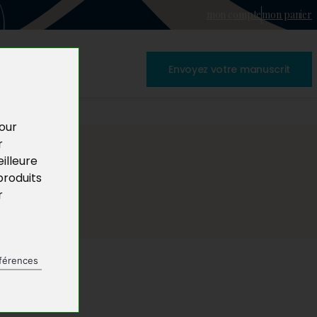
mon compte
mon panier
Envoyez votre manuscrit
pour
r
illeure
produits
r
férences