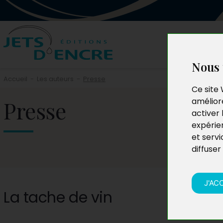
Nous 
Accueil
-
Les auteurs
-
Presse
Ce site 
Presse
améliore
activer 
expérie
et servi
diffuser
J'AC
La tache de vin