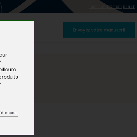
mon compte
mon panier
Envoyez votre manuscrit
pour
r
illeure
produits
r
férences