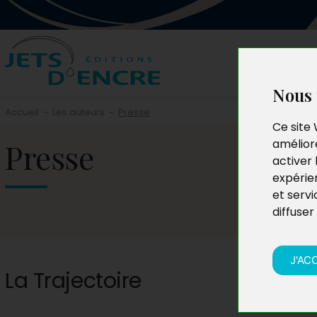
Nous 
Accueil
-
Les auteurs
-
Presse
Ce site 
Presse
améliore
activer 
expérie
et servi
diffuser
J'AC
La Trajectoire