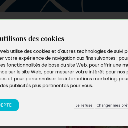
Les auteurs
Le catalogue
Le blog
utilisons des cookies
Web utilise des cookies et d'autres technologies de suivi 
r votre expérience de navigation aux fins suivantes :
pou
les fonctionnalités de base du site Web
,
pour offrir une me
nce sur le site Web
,
pour mesurer votre intérêt pour nos 
ces et pour personnaliser les interactions marketing
,
pou
 des publicités plus pertinentes pour vous
.
uréline Vos a grandi
à une succession
crer pleinement à sa
CEPTE
Je refuse
Changer mes pré