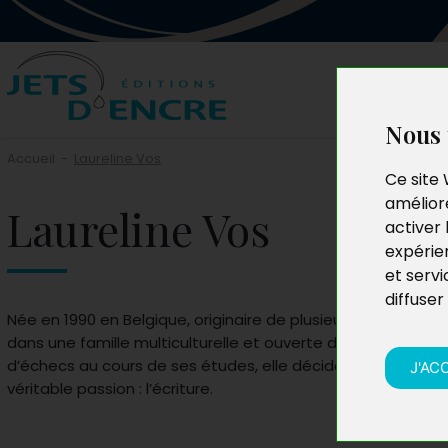
Nous 
Accueil
-
Laureline Vos
Ce site 
améliore
Laureline Vos
activer 
expérie
et servi
diffuser
Née en 1990 en Belgique, originaire de plusieurs horizons, La
dans une famille multiculturelle et ouverte d’esprit. Suite 
d’échecs au cours de ses études, elle décide de se consa
J'AC
véritable passion : l’écriture.