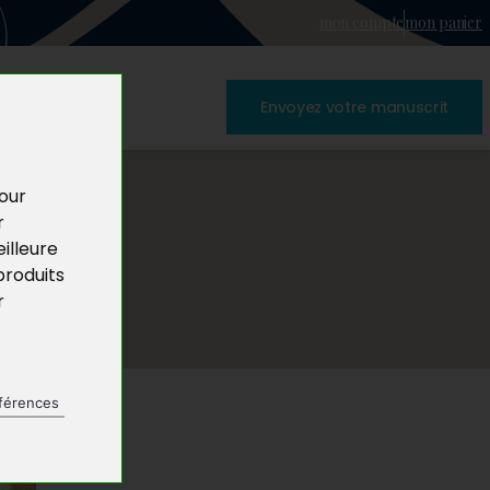
mon compte
mon panier
Envoyez votre manuscrit
pour
r
illeure
produits
r
férences