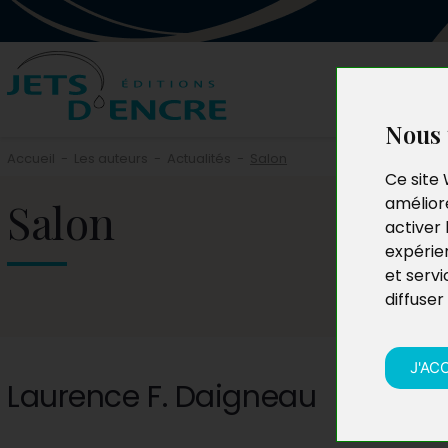
Nous 
Accueil
-
Les auteurs
-
Actualités
-
Salon
Ce site 
Salon
améliore
activer 
expérie
et servi
diffuser
J'AC
Laurence F. Daigneau