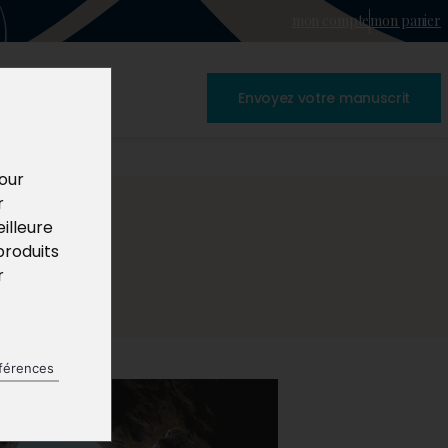
mon compte
mon panier
Envoyez votre manuscrit
pour
r
illeure
produits
r
férences