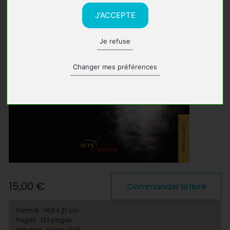
J'ACCEPTE
Je refuse
Changer mes préférences
15,00 €
Commander le livre
Format : 14,8 x 21 cm
Pages : 132 pages
Parution : février 2016