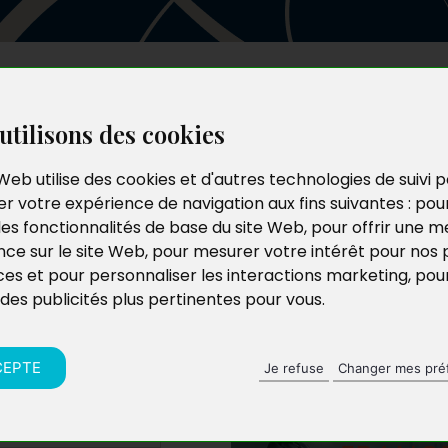
Les auteurs
Le catalogue
Le blog
utilisons des cookies
Web utilise des cookies et d'autres technologies de suivi 
r votre expérience de navigation aux fins suivantes :
pou
 de la
les fonctionnalités de base du site Web
,
pour offrir une me
nce sur le site Web
,
pour mesurer votre intérêt pour nos 
ces et pour personnaliser les interactions marketing
,
pou
 des publicités plus pertinentes pour vous
.
CEPTE
Je refuse
Changer mes pré