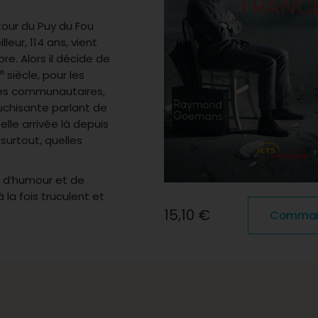
tour du Puy du Fou
leur, 114 ans, vient
re. Alors il décide de
e
siècle, pour les
ives communautaires,
auchisante parlant de
lle arrivée là depuis
urtout, quelles
e d’humour et de
la fois truculent et
15,10 €
Commande