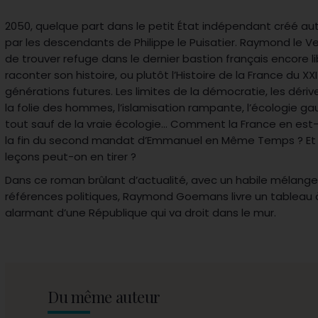
2050, quelque part dans le petit État indépendant créé au
par les descendants de Philippe le Puisatier. Raymond le Veil
de trouver refuge dans le dernier bastion français encore lib
raconter son histoire, ou plutôt l’Histoire de la France du XXI
générations futures. Les limites de la démocratie, les dér
la folie des hommes, l’islamisation rampante, l’écologie g
tout sauf de la vraie écologie… Comment la France en est-e
la fin du second mandat d’Emmanuel en Même Temps ? Et s
leçons peut-on en tirer ?
Dans ce roman brûlant d’actualité, avec un habile mélang
références politiques, Raymond Goemans livre un tableau à 
alarmant d’une République qui va droit dans le mur.
Du même auteur