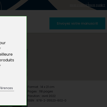
mon compte
mon panier
Envoyez votre manuscrit
pour
r
illeure
produits
r
Format : 14 x 21 cm
férences
Pages : 118 pages
Parution : avril 2022
ISBN : 978-2-35523-602-0