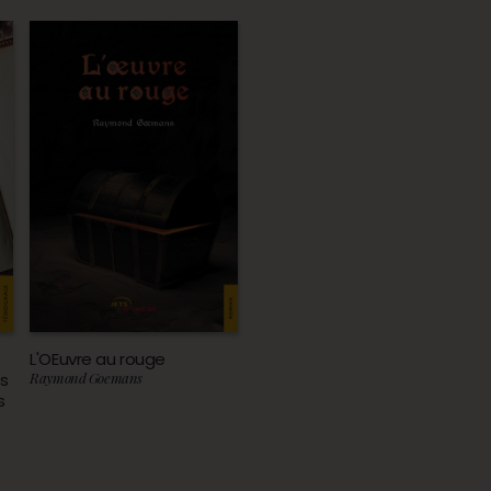
L'OEuvre au rouge
s
Raymond Goemans
s